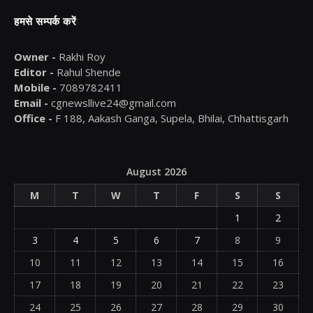
हमसे सम्पर्क करें
Owner -
Rakhi Roy
Editor -
Rahul Shende
Mobile -
7089782411
Email -
cgnewsllive24@gmail.com
Office -
F 188, Aakash Ganga, Supela, Bhilai, Chhattisgarh
August 2026
M
T
W
T
F
S
S
1
2
3
4
5
6
7
8
9
10
11
12
13
14
15
16
17
18
19
20
21
22
23
24
25
26
27
28
29
30