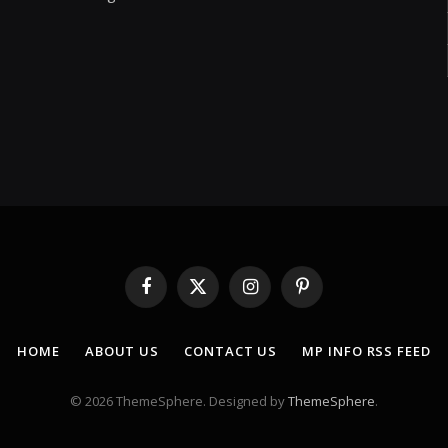
Facebook
X
Instagram
Pinterest
(Twitter)
HOME
ABOUT US
CONTACT US
MP INFO RSS FEED
© 2026 ThemeSphere. Designed by
ThemeSphere
.