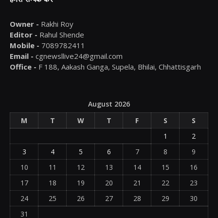
Owner -
Rakhi Roy
Editor -
Rahul Shende
Mobile -
7089782411
Email -
cgnewsllive24@gmail.com
Office -
F 188, Aakash Ganga, Supela, Bhilai, Chhattisgarh
August 2026
M
T
W
T
F
S
S
1
2
3
4
5
6
7
8
9
10
11
12
13
14
15
16
17
18
19
20
21
22
23
24
25
26
27
28
29
30
31