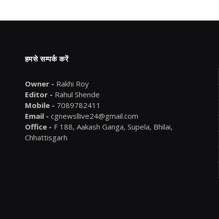
हमसे सम्पर्क करें
Owner -
Rakhi Roy
Editor -
Rahul Shende
Mobile -
7089782411
Email -
cgnewsllive24@gmail.com
Office -
F 188, Aakash Ganga, Supela, Bhilai,
Chhattisgarh