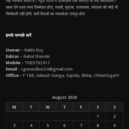
नहीं स्वीकार करता है। न्यूज़ पोर्टल में प्रकाशित ऐसी सामग्री के लिए संवाददाता /
खबर देने वाला स्वयं जिम्मेदार होगा, स्वामी, मुद्रक, प्रकाशक, संपादक की कोई भी
जिम्मेदारी नहीं होगी. सभी विवादों का न्यायक्षेत्र रायपुर होगा
हमसे सम्पर्क करें
Owner -
Rakhi Roy
Editor -
Rahul Shende
Mobile -
7089782411
Email -
cgnewsllive24@gmail.com
Office -
F 188, Aakash Ganga, Supela, Bhilai, Chhattisgarh
August 2026
M
T
W
T
F
S
S
1
2
3
4
5
6
7
8
9