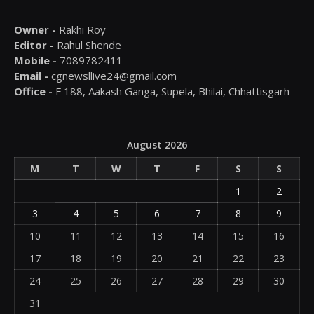
Owner -
Rakhi Roy
Editor -
Rahul Shende
Mobile -
7089782411
Email -
cgnewsllive24@gmail.com
Office -
F 188, Aakash Ganga, Supela, Bhilai, Chhattisgarh
August 2026
M
T
W
T
F
S
S
1
2
3
4
5
6
7
8
9
10
11
12
13
14
15
16
17
18
19
20
21
22
23
24
25
26
27
28
29
30
31