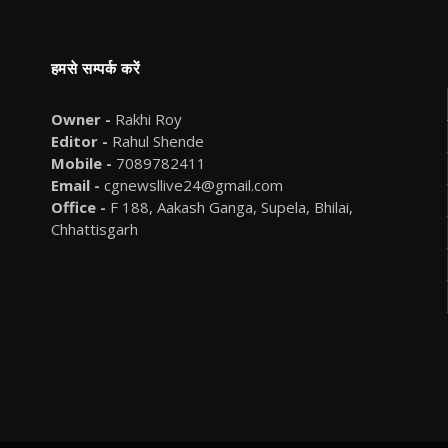
हमसे सम्पर्क करें
Owner -
Rakhi Roy
Editor -
Rahul Shende
Mobile -
7089782411
Email -
cgnewsllive24@gmail.com
Office -
F 188, Aakash Ganga, Supela, Bhilai,
Chhattisgarh