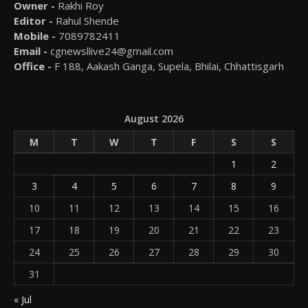
Owner -
Rakhi Roy
Editor -
Rahul Shende
Mobile -
7089782411
Email -
cgnewsllive24@gmail.com
Office -
F 188, Aakash Ganga, Supela, Bhilai, Chhattisgarh
August 2026
M
T
W
T
F
S
S
1
2
3
4
5
6
7
8
9
10
11
12
13
14
15
16
17
18
19
20
21
22
23
24
25
26
27
28
29
30
31
« Jul