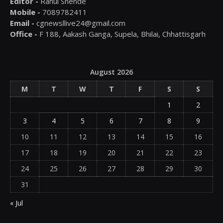
Editor -
Rahul Shende
Mobile -
7089782411
Email -
cgnewsllive24@gmail.com
Office -
F 188, Aakash Ganga, Supela, Bhilai, Chhattisgarh
August 2026
M
T
W
T
F
S
S
1
2
3
4
5
6
7
8
9
10
11
12
13
14
15
16
17
18
19
20
21
22
23
24
25
26
27
28
29
30
31
« Jul