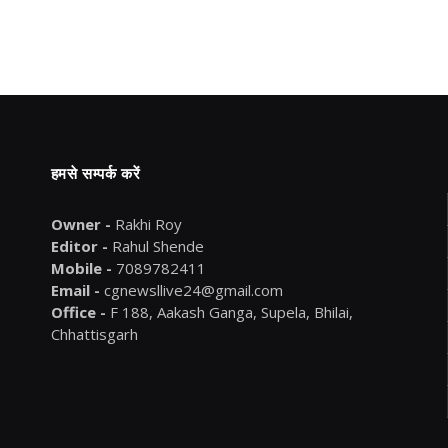
हमसे सम्पर्क करें
Owner -
Rakhi Roy
Editor -
Rahul Shende
Mobile -
7089782411
Email -
cgnewsllive24@gmail.com
Office -
F 188, Aakash Ganga, Supela, Bhilai,
Chhattisgarh