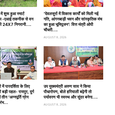
ं शुरू हुआ स्मार्ट
’देवलसुर्रा में विकास कार्यों को मिली नई
्टम -एआई तकनीक से वन
गति, आंगनबाड़ी भवन और सांस्कृतिक मंच
 की 24X7 निगरानी….
का हुआ भूमिपूजन’: वित्त मंत्री ओपी
चौधरी….
6
AUGUST 8, 2026
में पारदर्शिता के लिए
उप मुख्यमंत्री अरुण साव ने किया
बड़ी पहल- रायपुर, दुर्ग
पौधारोपण, बोले हरियाली बढ़ेगी तो
तीन ‘अन्नपूर्ति ग्रेन
पर्यावरण भी स्वस्थ और सुंदर बनेगा….
ारंभ…
AUGUST 8, 2026
6