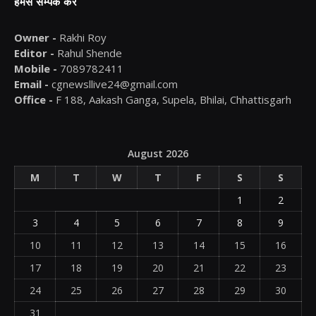
हमसे सम्पर्क करें
Owner -
Rakhi Roy
Editor -
Rahul Shende
Mobile -
7089782411
Email -
cgnewsllive24@gmail.com
Office -
F 188, Aakash Ganga, Supela, Bhilai, Chhattisgarh
August 2026
M
T
W
T
F
S
S
1
2
3
4
5
6
7
8
9
10
11
12
13
14
15
16
17
18
19
20
21
22
23
24
25
26
27
28
29
30
31