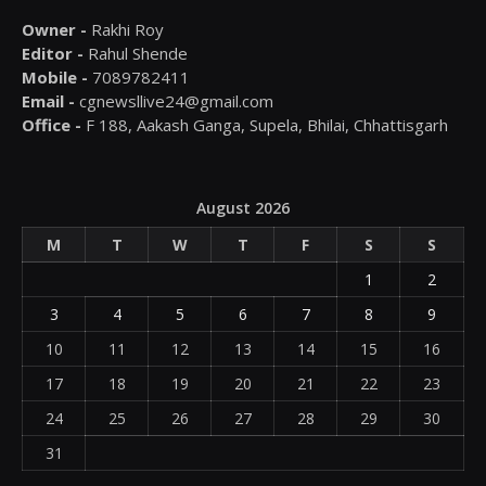
Owner -
Rakhi Roy
Editor -
Rahul Shende
Mobile -
7089782411
Email -
cgnewsllive24@gmail.com
Office -
F 188, Aakash Ganga, Supela, Bhilai, Chhattisgarh
August 2026
M
T
W
T
F
S
S
1
2
3
4
5
6
7
8
9
10
11
12
13
14
15
16
17
18
19
20
21
22
23
24
25
26
27
28
29
30
31