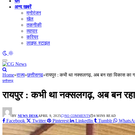
धर्म
अन्य खबरें
मनोरंजन
खेल
तकनीकी
व्यापार
करियर
लाइफ स्टाइल
Home
»
राज्य
»
छत्तीसगढ़
»
रायपुर : कभी था नक्सलगढ़, अब बन रहा विकास का 
छत्तीसगढ़
रायपुर : कभी था नक्सलगढ़, अब बन रह
BY
NEWS DESK
APRIL 9, 2025
NO COMMENTS
4 MINS READ
Facebook
Twitter
Pinterest
LinkedIn
Tumblr
WhatsA