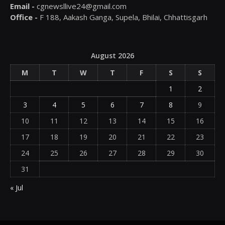
Email -
cgnewsllive24@gmail.com
Office -
F 188, Aakash Ganga, Supela, Bhilai, Chhattisgarh
August 2026
M
T
W
T
F
S
S
1
2
3
4
5
6
7
8
9
10
11
12
13
14
15
16
17
18
19
20
21
22
23
24
25
26
27
28
29
30
31
« Jul