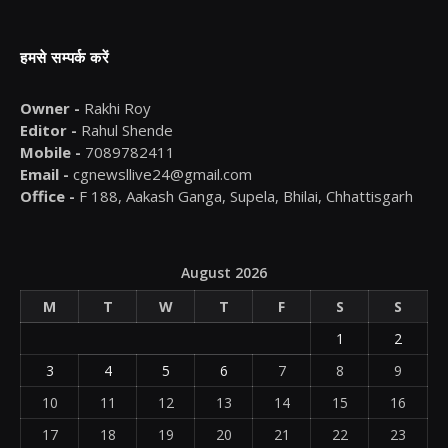
हमसे सम्पर्क करें
Owner -
Rakhi Roy
Editor -
Rahul Shende
Mobile -
7089782411
Email -
cgnewsllive24@gmail.com
Office -
F 188, Aakash Ganga, Supela, Bhilai, Chhattisgarh
August 2026
M
T
W
T
F
S
S
1
2
3
4
5
6
7
8
9
10
11
12
13
14
15
16
17
18
19
20
21
22
23