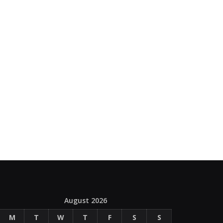
August 2026
M
T
W
T
F
S
S