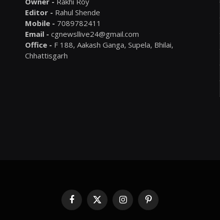
Owner -
Rakhi Roy
Editor -
Rahul Shende
Mobile -
7089782411
Email -
cgnewsllive24@gmail.com
Office -
F 188, Aakash Ganga, Supela, Bhilai,
Chhattisgarh
Facebook
X
Instagram
Pinterest
(Twitter)