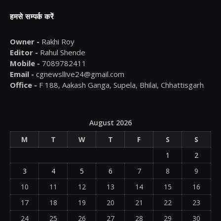
हमसे सम्पर्क करें
Owner -
Rakhi Roy
Editor -
Rahul Shende
Mobile -
7089782411
Email -
cgnewsllive24@gmail.com
Office -
F 188, Aakash Ganga, Supela, Bhilai, Chhattisgarh
August 2026
M
T
W
T
F
S
S
1
2
3
4
5
6
7
8
9
10
11
12
13
14
15
16
17
18
19
20
21
22
23
24
25
26
27
28
29
30