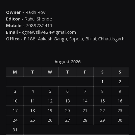
Owner -
Rakhi Roy
Editor -
Rahul Shende
Mobile -
7089782411
Email -
cgnewsllive24@gmail.com
Office -
F 188, Aakash Ganga, Supela, Bhilai, Chhattisgarh
August 2026
M
T
W
T
F
S
S
1
2
3
4
5
6
7
8
9
10
11
12
13
14
15
16
17
18
19
20
21
22
23
24
25
26
27
28
29
30
31