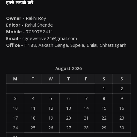
हमसे सम्पर्क करें
Owner -
Rakhi Roy
Editor -
Rahul Shende
Mobile -
7089782411
Email -
cgnewsllive24@gmail.com
Office -
F 188, Aakash Ganga, Supela, Bhilai, Chhattisgarh
August 2026
M
T
W
T
F
S
S
1
2
3
4
5
6
7
8
9
10
11
12
13
14
15
16
17
18
19
20
21
22
23
24
25
26
27
28
29
30