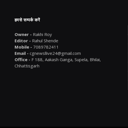
हमसे सम्पर्क करें
Owner -
Rakhi Roy
Editor -
Rahul Shende
Mobile -
7089782411
Email -
cgnewsllive24@gmail.com
Office -
F 188, Aakash Ganga, Supela, Bhilai,
Chhattisgarh