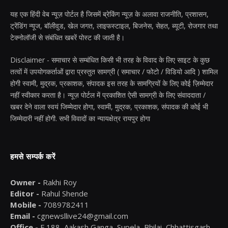
यह एक हिंदी वेब न्यूज़ पोर्टल है जिसमें ब्रेकिंग न्यूज़ के अलावा राजनीति, प्रशासन,
ट्रेंडिंग न्यूज, बॉलीवुड, खेल जगत, लाइफस्टाइल, बिजनेस, सेहत, ब्यूटी, रोजगार तथा
टेक्नोलॉजी से संबंधित खबरें पोस्ट की जाती है।
Disclaimer - समाचार से सम्बंधित किसी भी तरह के विवाद के लिए साइट के कुछ
तत्वों में उपयोगकर्ताओं द्वारा प्रस्तुत सामग्री ( समाचार / फोटो / विडियो आदि ) शामिल
होगी स्वामी, मुद्रक, प्रकाशक, संपादक इस तरह के सामग्रियों के लिए कोई ज़िम्मेदार
नहीं स्वीकार करता है। न्यूज़ पोर्टल में प्रकाशित ऐसी सामग्री के लिए संवाददाता /
खबर देने वाला स्वयं जिम्मेदार होगा, स्वामी, मुद्रक, प्रकाशक, संपादक की कोई भी
जिम्मेदारी नहीं होगी. सभी विवादों का न्यायक्षेत्र रायपुर होगा
हमसे सम्पर्क करें
Owner -
Rakhi Roy
Editor -
Rahul Shende
Mobile -
7089782411
Email -
cgnewsllive24@gmail.com
Office -
F 188, Aakash Ganga, Supela, Bhilai, Chhattisgarh