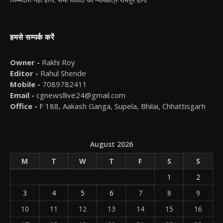
हमसे सम्पर्क करें
Owner -
Rakhi Roy
Editor -
Rahul Shende
Mobile -
7089782411
Email -
cgnewsllive24@gmail.com
Office -
F 188, Aakash Ganga, Supela, Bhilai, Chhattisgarh
August 2026
M
T
W
T
F
S
S
1
2
3
4
5
6
7
8
9
10
11
12
13
14
15
16