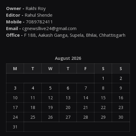
Owner -
Rakhi Roy
Editor -
Rahul Shende
Mobile -
7089782411
Email -
cgnewsllive24@gmail.com
Office -
F 188, Aakash Ganga, Supela, Bhilai, Chhattisgarh
August 2026
M
T
W
T
F
S
S
1
2
3
4
5
6
7
8
9
10
11
12
13
14
15
16
17
18
19
20
21
22
23
24
25
26
27
28
29
30
31