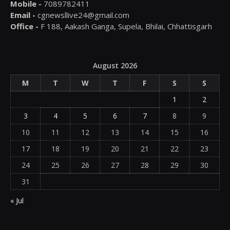
Mobile -
7089782411
Email -
cgnewsllive24@gmail.com
Office -
F 188, Aakash Ganga, Supela, Bhilai, Chhattisgarh
August 2026
M
T
W
T
F
S
S
1
2
3
4
5
6
7
8
9
10
11
12
13
14
15
16
17
18
19
20
21
22
23
24
25
26
27
28
29
30
31
« Jul