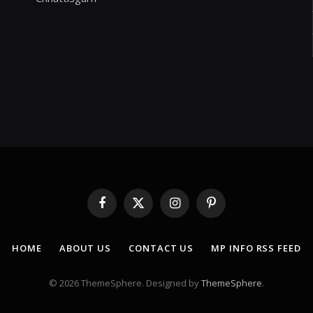
Facebook
X
Instagram
Pinterest
(Twitter)
HOME
ABOUT US
CONTACT US
MP INFO RSS FEED
© 2026 ThemeSphere. Designed by
ThemeSphere
.