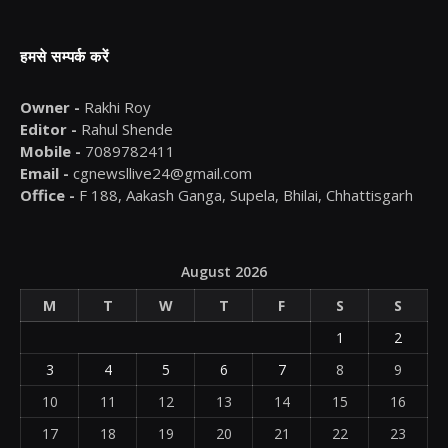
हमसे सम्पर्क करें
Owner -
Rakhi Roy
Editor -
Rahul Shende
Mobile -
7089782411
Email -
cgnewsllive24@gmail.com
Office -
F 188, Aakash Ganga, Supela, Bhilai, Chhattisgarh
August 2026
M
T
W
T
F
S
S
1
2
3
4
5
6
7
8
9
10
11
12
13
14
15
16
17
18
19
20
21
22
23