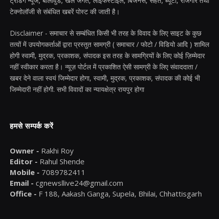
ट्रेंडिंग न्यूज, बॉलीवुड, खेल जगत, लाइफस्टाइल, बिजनेस, सेहत, ब्यूटी, रोजगार तथा
टेक्नोलॉजी से संबंधित खबरें पोस्ट की जाती है।
Disclaimer - समाचार से सम्बंधित किसी भी तरह के विवाद के लिए साइट के कुछ
तत्वों में उपयोगकर्ताओं द्वारा प्रस्तुत सामग्री ( समाचार / फोटो / विडियो आदि ) शामिल
होगी स्वामी, मुद्रक, प्रकाशक, संपादक इस तरह के सामग्रियों के लिए कोई ज़िम्मेदार
नहीं स्वीकार करता है। न्यूज़ पोर्टल में प्रकाशित ऐसी सामग्री के लिए संवाददाता /
खबर देने वाला स्वयं जिम्मेदार होगा, स्वामी, मुद्रक, प्रकाशक, संपादक की कोई भी
जिम्मेदारी नहीं होगी. सभी विवादों का न्यायक्षेत्र रायपुर होगा
हमसे सम्पर्क करें
Owner -
Rakhi Roy
Editor -
Rahul Shende
Mobile -
7089782411
Email -
cgnewsllive24@gmail.com
Office -
F 188, Aakash Ganga, Supela, Bhilai, Chhattisgarh