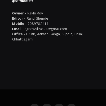
हमसे सम्पर्क करें
Owner -
Rakhi Roy
Editor -
Rahul Shende
Mobile -
7089782411
Email -
cgnewsllive24@gmail.com
Office -
F 188, Aakash Ganga, Supela, Bhilai,
Chhattisgarh