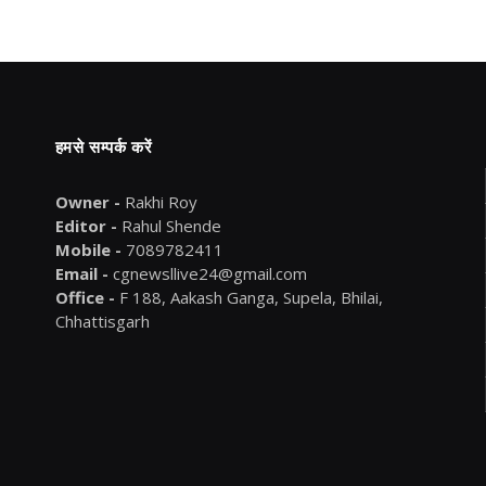
हमसे सम्पर्क करें
Owner -
Rakhi Roy
Editor -
Rahul Shende
Mobile -
7089782411
Email -
cgnewsllive24@gmail.com
Office -
F 188, Aakash Ganga, Supela, Bhilai,
Chhattisgarh