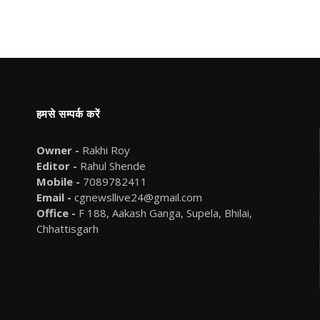
हमसे सम्पर्क करें
Owner -
Rakhi Roy
Editor -
Rahul Shende
Mobile -
7089782411
Email -
cgnewsllive24@gmail.com
Office -
F 188, Aakash Ganga, Supela, Bhilai,
Chhattisgarh