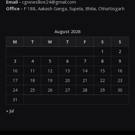
Email -
cgnewsllive24@gmail.com
Office -
F 188, Aakash Ganga, Supela, Bhilai, Chhattisgarh
August 2026
M
T
W
T
F
S
S
1
2
3
4
5
6
7
8
9
10
11
12
13
14
15
16
17
18
19
20
21
22
23
24
25
26
27
28
29
30
31
« Jul