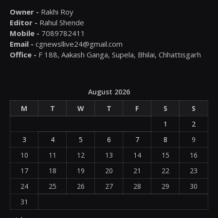
Owner -
Rakhi Roy
Editor -
Rahul Shende
Mobile -
7089782411
Email -
cgnewsllive24@gmail.com
Office -
F 188, Aakash Ganga, Supela, Bhilai, Chhattisgarh
August 2026
M
T
W
T
F
S
S
1
2
3
4
5
6
7
8
9
10
11
12
13
14
15
16
17
18
19
20
21
22
23
24
25
26
27
28
29
30
31