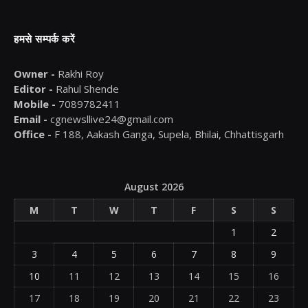
हमसे सम्पर्क करें
Owner -
Rakhi Roy
Editor -
Rahul Shende
Mobile -
7089782411
Email -
cgnewsllive24@gmail.com
Office -
F 188, Aakash Ganga, Supela, Bhilai, Chhattisgarh
August 2026
M
T
W
T
F
S
S
1
2
3
4
5
6
7
8
9
10
11
12
13
14
15
16
17
18
19
20
21
22
23