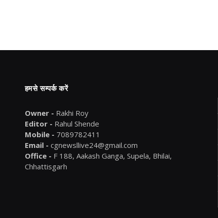
हमसे सम्पर्क करें
Owner -
Rakhi Roy
Editor -
Rahul Shende
Mobile -
7089782411
Email -
cgnewsllive24@gmail.com
Office -
F 188, Aakash Ganga, Supela, Bhilai,
Chhattisgarh