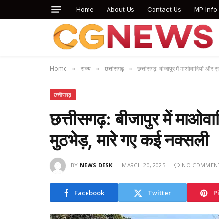
Home
About Us
Contact Us
MP Info
Home
राज्य
छत्तीसगढ़
छत्तीसगढ़: बीजापुर में माओवादियों और सु
»
»
»
छत्तीसगढ़
छत्तीसगढ़: बीजापुर में माओवाद
मुठभेड़, मारे गए कई नक्सली
BY
NEWS DESK
MARCH 20, 2025
NO COMMEN
Facebook
Twitter
P