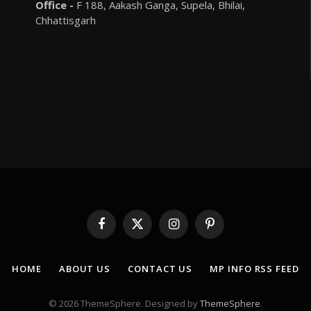
Office -
F 188, Aakash Ganga, Supela, Bhilai,
Chhattisgarh
Facebook
X
Instagram
Pinterest
(Twitter)
HOME
ABOUT US
CONTACT US
MP INFO RSS FEED
© 2026 ThemeSphere. Designed by
ThemeSphere
.