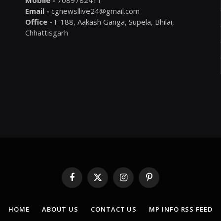
Mobile -
7089782411
Email -
cgnewsllive24@gmail.com
Office -
F 188, Aakash Ganga, Supela, Bhilai,
Chhattisgarh
Facebook
X
Instagram
Pinterest
(Twitter)
HOME
ABOUT US
CONTACT US
MP INFO RSS FEED