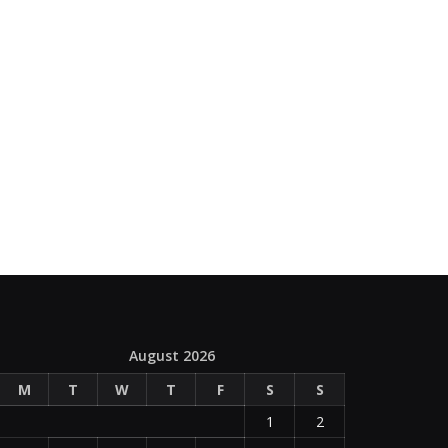
August 2026
M
T
W
T
F
S
S
1
2