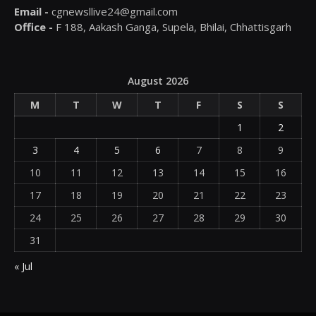
Email -
cgnewsllive24@gmail.com
Office -
F 188, Aakash Ganga, Supela, Bhilai, Chhattisgarh
August 2026
M
T
W
T
F
S
S
1
2
3
4
5
6
7
8
9
10
11
12
13
14
15
16
17
18
19
20
21
22
23
24
25
26
27
28
29
30
31
« Jul