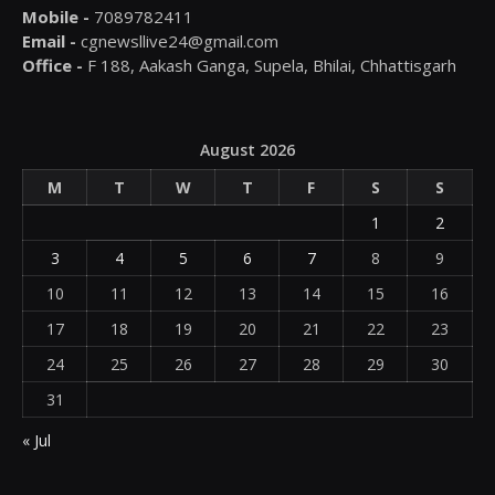
Mobile -
7089782411
Email -
cgnewsllive24@gmail.com
Office -
F 188, Aakash Ganga, Supela, Bhilai, Chhattisgarh
August 2026
M
T
W
T
F
S
S
1
2
3
4
5
6
7
8
9
10
11
12
13
14
15
16
17
18
19
20
21
22
23
24
25
26
27
28
29
30
31
« Jul