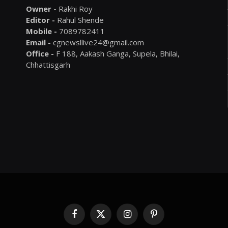
Owner -
Rakhi Roy
Editor -
Rahul Shende
Mobile -
7089782411
Email -
cgnewsllive24@gmail.com
Office -
F 188, Aakash Ganga, Supela, Bhilai,
Chhattisgarh
Facebook
X
Instagram
Pinterest
(Twitter)