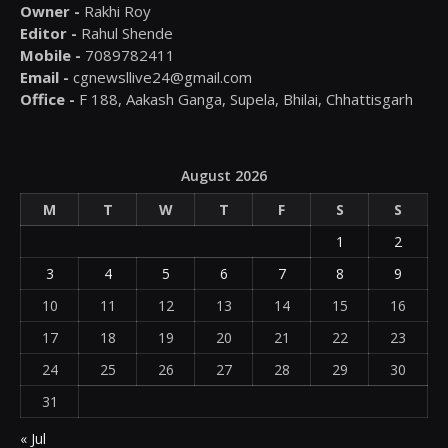
Owner -
Rakhi Roy
Editor -
Rahul Shende
Mobile -
7089782411
Email -
cgnewsllive24@gmail.com
Office -
F 188, Aakash Ganga, Supela, Bhilai, Chhattisgarh
August 2026
M
T
W
T
F
S
S
1
2
3
4
5
6
7
8
9
10
11
12
13
14
15
16
17
18
19
20
21
22
23
24
25
26
27
28
29
30
31
« Jul