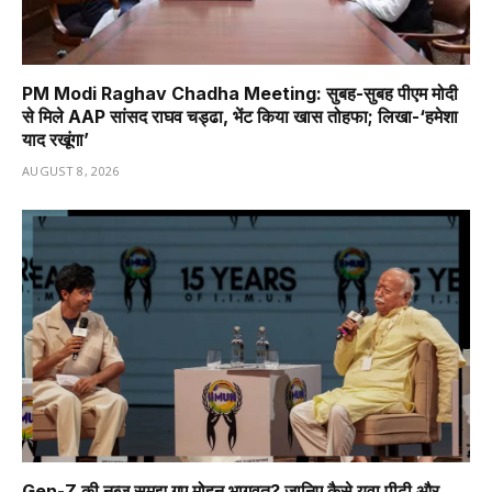
PM Modi Raghav Chadha Meeting: सुबह-सुबह पीएम मोदी
से मिले AAP सांसद राघव चड्ढा, भेंट किया खास तोहफा; लिखा-‘हमेशा
याद रखूंगा’
AUGUST 8, 2026
Gen-Z की नब्ज समझ गए मोहन भागवत? जानिए कैसे युवा पीढ़ी और